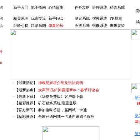
绍
新手入门
地图指南
心情故事
任务攻略
语聊系统
精炼系统
宠
绍
精美原画
玩家交流
新手FAQ
鉴定系统
摆摊系统
PK规则
城
说
经验心得
精彩截图
华夏论坛
氏族系统
镶嵌系统
未来展望
号
m
· 【最新活动】
神魂绝妖塔介绍及玩法说明
· 【最新热点】
欢声辞旧岁 惊喜迎新年：春节灯谜会
· 【最新下载】
《华夏免费版》客户端下载
第
· 【精彩推荐】
矿石精炼系统 隆重登场
《
· 【官方新闻】
参加趣味答题，赢网域一卡通
第
· 【精彩推荐】
全国开通网域一卡通声讯购卡服务
网
第