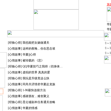
第
华夏
华夏
[经验心得]
我也能把女娲做通关
·
1～
·
1～
[心情故事]
这样的夜晚，你在思念谁
·
1～
[心情故事]
华夏|||心得
[心情故事]
被转载的 《悲》
[经验心得]
QQ华夏技巧之我得（切身体…
[心情故事]
虚拟的世界 真真的爱
[经验心得]
我玩是升级竟这么快
[心情故事]
同舟共济情牵华夏赴龙族
[经验心得]
1-96最快连级方法
[心情故事]
感谢朋友，难舍聚义
[经验心得]
昆仑墟副本任务通关攻略
[心情故事]
华夏的情感