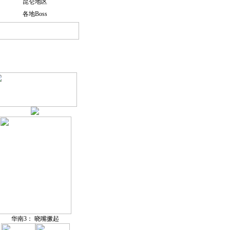
昆仑地区
各地Boss
华南3： 晓嘴撅起