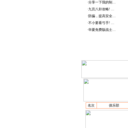
·
分享一下我的制…
·
九宫八卦攻略! …
·
防骗，提高安全…
·
不小要看弓手! …
·
华夏免费版战士…
名次
俱乐部