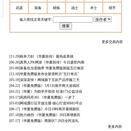
武器
装备
精炼
战士
术士
猎手
输入查找文章关键字:
更多交易内容
[11-29]
枪斧刀剑 《华夏前传》最热血英雄
[06-26]
真男人PK网游《华夏前传》今日盛世内测
[01-09]
装备也当宠物养 华夏免费版新版五行御灵
[12-10]
华夏免费版发布全新资料片“五行奇兵”
[05-19]
深深哀悼！网域旗下五款产品停服三天
[04-22]
《华夏免费版》5月1日新开两大游戏区
[03-21]
《华夏》为助学开双倍 狂顶173公益活动
[03-17]
风雨同舟365 《华夏免费版》一岁了
[03-03]
网域通行证开放注册 雄心打造MMO平台
[08-17]
《华夏免费版》今日19时再开暑期新区
[07-18]
热力难挡 《华夏免费版》20日再增新区
[07-17]
《华夏免费版》两新区7.20日全民送礼
更多内容