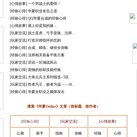
[心情故事]
一个穷战士的爱情！
[经验心得]
华夏职业攻击之道
[经验心得]
QQ华夏合成的经验心得
[心情故事]
遇上你是我的缘，
[玩家交流]
战士是虎，弓手是狼，法师…
[玩家交流]
打造宗师指环的悲剧
[经验心得]
合成、精练、镶钳全攻略
[经验心得]
法师相关装备平衡方案
[玩家交流]
话说一区城战风云
[经验心得]
宠物的拾取技能经验
[玩家交流]
大将点兵之系列报道--5区…
[玩家交流]
胜者为王，败者为寇——18…
[经验心得]
华夏全职业之极限攻击
搜索《华夏Online》文章（按标题、按作者）
[
经验心得
]
[
玩家交流
]
[
心情故事
]
公测
新手
指南
攻略
经验
心得