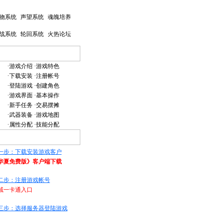
物系统
声望系统
魂魄培养
战系统
轮回系统
火热论坛
·
游戏介绍
·
游戏特色
·
下载安装
·
注册帐号
·
登陆游戏
·
创建角色
·
游戏界面
·
基本操作
·
新手任务
·
交易摆摊
·
武器装备
·游戏地图
·
属性分配
·
技能分配
一步：下载安装游戏客户
华夏免费版》客户端下载
二步：注册游戏帐号
域一卡通入口
三步：选择服务器登陆游戏